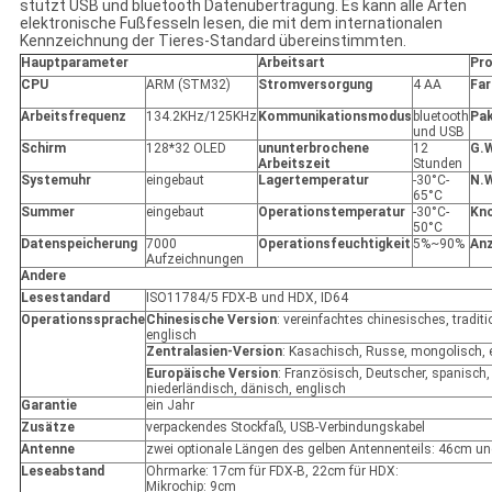
stützt USB und bluetooth Datenübertragung. Es kann alle Arten
elektronische Fußfesseln lesen, die mit dem internationalen
Kennzeichnung der Tieres-Standard übereinstimmten.
Hauptparameter
Arbeitsart
Pr
CPU
ARM (STM32)
Stromversorgung
4 AA
Far
Arbeitsfrequenz
134.2KHz/125KHz
Kommunikationsmodus
bluetooth
Pa
und USB
Schirm
128*32 OLED
ununterbrochene
12
G.
Arbeitszeit
Stunden
Systemuhr
eingebaut
Lagertemperatur
-30°C-
N.
65°C
Summer
eingebaut
Operationstemperatur
-30°C-
Kno
50°C
Datenspeicherung
7000
Operationsfeuchtigkeit
5%~90%
An
Aufzeichnungen
Andere
Lesestandard
ISO11784/5 FDX-B und HDX, ID64
Operationssprache
Chinesische Version
: vereinfachtes chinesisches, tradit
englisch
Zentralasien-Version
: Kasachisch, Russe, mongolisch, 
Europäische Version
: Französisch, Deutscher, spanisch,
niederländisch, dänisch, englisch
Garantie
ein Jahr
Zusätze
verpackendes Stockfaß, USB-Verbindungskabel
Antenne
zwei optionale Längen des gelben Antennenteils: 46cm u
Leseabstand
Ohrmarke: 17cm für FDX-B, 22cm für HDX:
Mikrochip: 9cm