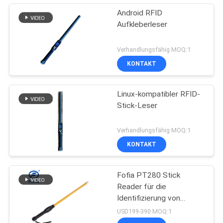
Android RFID
Aufkleberleser
Verhandlungsfähig MOQ:1
KONTAKT
Linux-kompatibler RFID-
Stick-Leser
Verhandlungsfähig MOQ:1
KONTAKT
Fofia PT280 Stick
Reader für die
Identifizierung von
Ohrzeichen für Rinder
USD199-390 MOQ:1