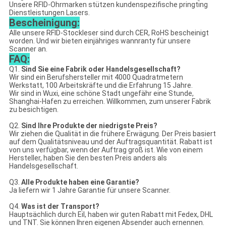
Unsere RFID-Ohrmarken stützen kundenspezifische pringting
Dienstleistungen Lasers.
Bescheinigung:
Alle unsere RFID-Stockleser sind durch CER, RoHS bescheinigt
worden. Und wir bieten einjähriges wannranty für unsere
Scanner an.
FAQ:
Q1.
Sind Sie eine Fabrik oder Handelsgesellschaft?
Wir sind ein Berufshersteller mit 4000 Quadratmetern
Werkstatt, 100 Arbeitskräfte und die Erfahrung 15 Jahre.
Wir sind in Wuxi, eine schöne Stadt ungefähr eine Stunde,
Shanghai-Hafen zu erreichen. Willkommen, zum unserer Fabrik
zu besichtigen.
Q2.
Sind Ihre Produkte der niedrigste Preis?
Wir ziehen die Qualität in die frühere Erwägung. Der Preis basiert
auf dem Qualitätsniveau und der Auftragsquantität. Rabatt ist
von uns verfügbar, wenn der Auftrag groß ist. Wie von einem
Hersteller, haben Sie den besten Preis anders als
Handelsgesellschaft.
Q3.
Alle Produkte haben eine Garantie?
Ja liefern wir 1 Jahre Garantie für unsere Scanner.
Q4.
Was ist der Transport?
Hauptsächlich durch Eil, haben wir guten Rabatt mit Fedex, DHL
und TNT. Sie können Ihren eigenen Absender auch ernennen.