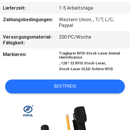
Lieferzeit:
1-5 Arbeitstage
QUALITÄTSKONTROLLE
Zahlungsbedingungen:
Western Union, , T/T, L/C,
Paypal
TRETEN
Versorgungsmaterial-
200 PC/Woche
SIE
Fähigkeit:
MIT
Markieren:
Tragbarer RFID-Stock-Leser Animal
Identification
UNS
,
,
128 * 32 RFID Stock-Leser
IN
Stock-Leser OLED-Schirm-RFID
VERBINDUNG
BESTPREIS
NACHRICHTEN
FORDERN
SIE EIN