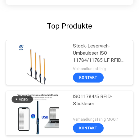
Top Produkte
Stock-Leservieh-
Umbauleser ISO
11784/11785 LF RFID
mit großer
Verhandlungsfähig
Datenspeicherung
KONTAKT
ISO11784/5 RFID-
Stickleser
Verhandlungsfähig MOQ:1
KONTAKT