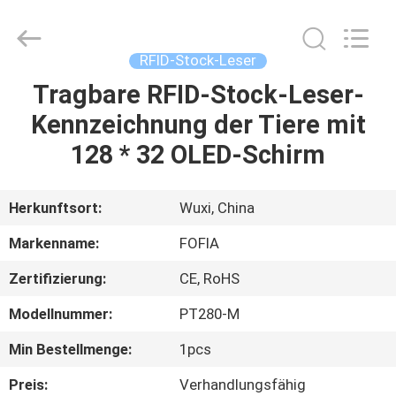
Wuxi
Fofia
Technology
Co.,
Ltd.
RFID-Stock-Leser
All
Rights
Reserved.
Tragbare RFID-Stock-Leser-
HAUS
Kennzeichnung der Tiere mit
PRODUKTE
128 * 32 OLED-Schirm
VIDEOS
Herkunftsort:
Wuxi, China
Markenname:
FOFIA
ÜBER
Zertifizierung:
CE, RoHS
UNS
Modellnummer:
PT280-M
FABRIK-
Min Bestellmenge:
1pcs
AUSFLUG
Preis:
Verhandlungsfähig