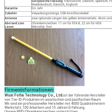
Europäische Fassung
: Französisch, Deutsch, Spanisch, P
Niederländisch, Dänisch, Englisch
Garantie
Ein Jahr
Zubehör
Verpackungsstange, USB-Anschlusskabel
Antenne
zwei optionale Längen des gelben Antennenteils: 46cm un
Abstand zum
Ohrenkennzeichen: 17 cm für FDX-B, 22 cm für HDX:
Lesen
Mikrochip: 9cm
Firmeninformationen:
Wuxi Fofia Technology Co., Ltd.
ist der führende Hersteller
von Tier-ID-Produkten im asiatischen und pazifischen Raum.
Wir sind ein professioneller Hersteller mit 4000 Quadratmetern
Werkstatt, 100 Arbeitern und 15 Jahren Erfahrung.
Unsere RFID-Ohrenkennzeichen unterstützen