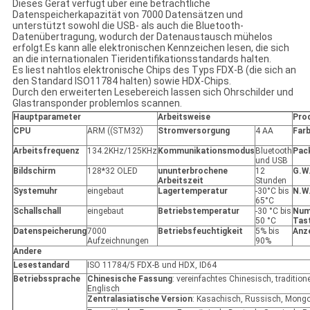
Dieses Gerät verfügt über eine beträchtliche
Datenspeicherkapazität von 7000 Datensätzen und
unterstützt sowohl die USB- als auch die Bluetooth-
Datenübertragung, wodurch der Datenaustausch mühelos
erfolgt.
Es kann alle elektronischen Kennzeichen lesen, die sich
an die internationalen Tieridentifikationsstandards halten.
Es liest nahtlos elektronische Chips des Typs FDX-B (die sich an
den Standard ISO11784 halten) sowie HDX-Chips.
Durch den erweiterten Lesebereich lassen sich Ohrschilder und
Glastransponder problemlos scannen.
Hauptparameter
Arbeitsweise
Pro
CPU
ARM ((STM32)
Stromversorgung
4 AA
Far
Arbeitsfrequenz
134.2KHz/125KHz
Kommunikationsmodus
Bluetooth
Pac
und USB
Bildschirm
128*32 OLED
ununterbrochene
12
G.W
Arbeitszeit
Stunden
Systemuhr
eingebaut
Lagertemperatur
-30°C bis
N.W
65°C
Schallschall
eingebaut
Betriebstemperatur
-30 °C bis
Num
50 °C
Tas
Datenspeicherung
7000
Betriebsfeuchtigkeit
5% bis
Anze
Aufzeichnungen
90%
Andere
Lesestandard
ISO 11784/5 FDX-B und HDX, ID64
Betriebssprache
Chinesische Fassung
: vereinfachtes Chinesisch, tradition
Englisch
Zentralasiatische Version
: Kasachisch, Russisch, Mongo