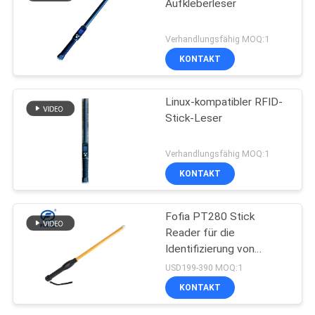
Aufkleberleser
Verhandlungsfähig MOQ:1
KONTAKT
Linux-kompatibler RFID-
Stick-Leser
Verhandlungsfähig MOQ:1
KONTAKT
Fofia PT280 Stick
Reader für die
Identifizierung von
Ohrzeichen für Rinder
USD199-390 MOQ:1
KONTAKT