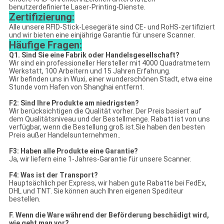
benutzerdefinierte Laser-Printing-Dienste.
Zertifizierung:
Alle unsere RFID-Stick-Lesegeräte sind CE- und RoHS-zertifiziert
und wir bieten eine einjährige Garantie für unsere Scanner.
Häufige Fragen:
Q1. Sind Sie eine Fabrik oder Handelsgesellschaft?
Wir sind ein professioneller Hersteller mit 4000 Quadratmetern
Werkstatt, 100 Arbeitern und 15 Jahren Erfahrung.
Wir befinden uns in Wuxi, einer wunderschönen Stadt, etwa eine
Stunde vom Hafen von Shanghai entfernt.
F2: Sind Ihre Produkte am niedrigsten?
Wir berücksichtigen die Qualität vorher. Der Preis basiert auf
dem Qualitätsniveau und der Bestellmenge. Rabatt ist von uns
verfügbar, wenn die Bestellung groß ist.Sie haben den besten
Preis außer Handelsunternehmen..
F3: Haben alle Produkte eine Garantie?
Ja, wir liefern eine 1-Jahres-Garantie für unsere Scanner.
F4: Was ist der Transport?
Hauptsächlich per Express, wir haben gute Rabatte bei FedEx,
DHL und TNT. Sie können auch Ihren eigenen Spediteur
bestellen.
F. Wenn die Ware während der Beförderung beschädigt wird,
wie geht man vor?