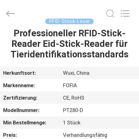
Wuxi
Fofia
Technology
Co.,
Ltd.
RFID-Stock-Leser
All
Rights
Reserved.
Professioneller RFID-Stick-
HAUS
Reader Eid-Stick-Reader für
PRODUKTE
Tieridentifikationsstandards
VIDEOS
Herkunftsort:
Wuxi, China
Markenname:
FOFIA
ÜBER
Zertifizierung:
CE, RoHS
UNS
Modellnummer:
PT280-D
FABRIK-
Min Bestellmenge:
1 Stück
AUSFLUG
Preis:
Verhandlungsfähig