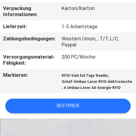
Verpackung
Karton/Karton
QUALITÄTSKONTROLLE
Informationen:
Lieferzeit:
1-5 Arbeitstage
TRETEN
Zahlungsbedingungen:
Western Union, , T/T, L/C,
SIE
Paypal
MIT
Versorgungsmaterial-
200 PC/Woche
UNS
Fähigkeit:
IN
Markieren:
,
RFID-Vieh Eid Tags Reader
Schaf-Umbau-Leser RFID elektronische
VERBINDUNG
,
4 Umbau-Leser AA-Energie-RFID
NACHRICHTEN
BESTPREIS
FORDERN
SIE EIN