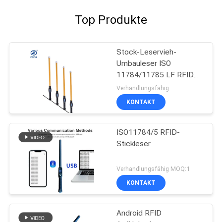
Top Produkte
Stock-Leservieh-
Umbauleser ISO
11784/11785 LF RFID
mit großer
Verhandlungsfähig
Datenspeicherung
KONTAKT
ISO11784/5 RFID-
Stickleser
Verhandlungsfähig MOQ:1
KONTAKT
Android RFID