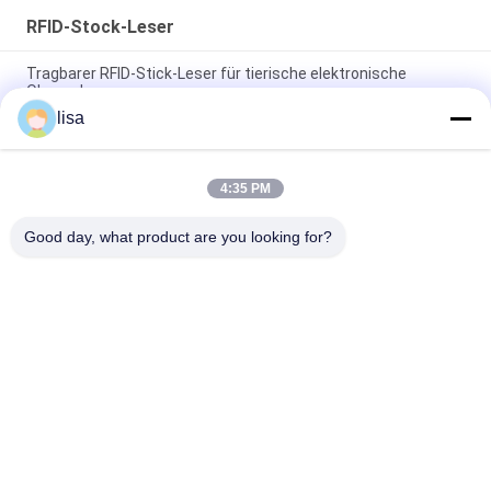
RFID-Stock-Leser
Tragbarer RFID-Stick-Leser für tierische elektronische
Ohrmarken
lisa
Professioneller RFID-Tag Reader PT290 für Viehbestände mit
OLED-Display-Datenspeicher
4:35 PM
Tragbare RFID-Stock-Leser-Kennzeichnung der Tiere mit 128
* 32 OLED-Schirm
Good day, what product are you looking for?
Beliebte Kategorien
Alle
ISO-Transponder-
Tieridentifikations-
Mikrochip
Mikrochip
Haustieridentifikations-
Ohrenkennzeichen 
Mikrochip
Für Vieh
Elektronische 
Rfid Ohrmarke