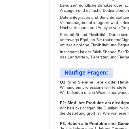
Benutzerfreundliche Benutzeroberfläch
Anzeigen und einfache Bedienelement
Datenintegration und Berichterstattun
Viehmanagement integriert wird, erlei
Nachverfolgung und Analyse von Tier
Portabilität und Flexibilität: Durch 
unterwegs.
Egal, ob Sie routinemäßige
unvergleichliche Flexibilität und Beque
Insgesamt ist der Stick-Shaped Ear Ta
das Landwirten, Tierärzten,und Tierhan
Häufige Fragen:
Q1. Sind Sie eine Fabrik oder Hand
Wir sind ein professioneller Herstell
Wir befinden uns in Wuxi, einer wund
F2: Sind Ihre Produkte am niedrigs
Wir berücksichtigen die Qualität im V
die Bestellung groß ist. Wie von ein
F3: Haben alle Produkte eine Garan
Ja, wir liefern eine 1-Jahres-Garantie