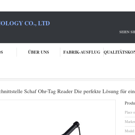
OLOGY CO., LTD
IE IHR RFID-PART
OS
ÜBER UNS
FABRIK-AUSFLUG
anner
RFID-Mikrochip-Scanner mit USB-Schnittstelle Schaf Ohr-Tag Reader Die perfekte 
ttstelle Schaf Ohr-Tag Reader Die perfekte Lösung für eine
Produk
Place o
Marke
Model