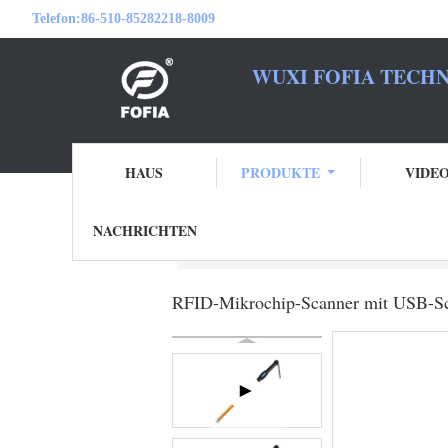
Telefon:
86-510-85282218-8009
WUXI FOFIA TECHN
SEIEN S
HAUS
PRODUKTE
VIDE
NACHRICHTEN
Startseite
Produkte
RFID-Mikrochip-Sc
RFID-Mikrochip-Scanner mit USB-Schni