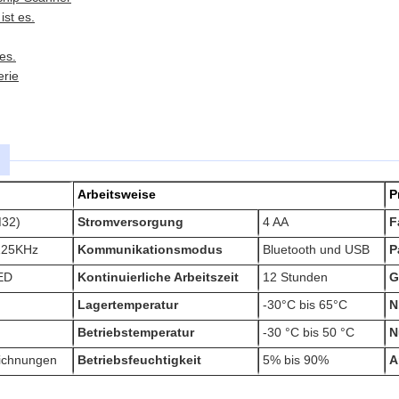
ist es.
 es.
erie
Arbeitsweise
P
32)
Stromversorgung
4 AA
F
125KHz
Kommunikationsmodus
Bluetooth und USB
P
ED
Kontinuierliche Arbeitszeit
12 Stunden
G
Lagertemperatur
-30°C bis 65°C
N
Betriebstemperatur
-30 °C bis 50 °C
N
ichnungen
Betriebsfeuchtigkeit
5% bis 90%
A