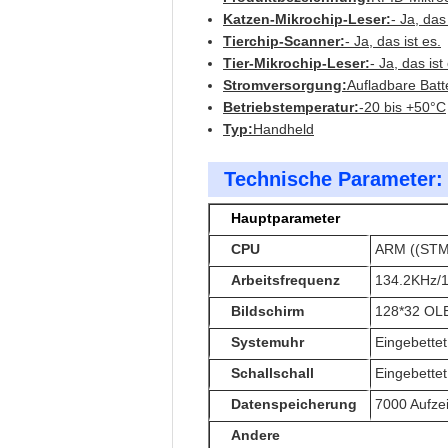
Katzen-Mikrochip-Leser:
- Ja, das 
Tierchip-Scanner:
- Ja, das ist es.
Tier-Mikrochip-Leser:
- Ja, das ist
Stromversorgung:
Aufladbare Batt
Betriebstemperatur:
-20 bis +50°C
Typ:
Handheld
Technische Parameter:
Hauptparameter
CPU
ARM ((STM
Arbeitsfrequenz
134.2KHz/
Bildschirm
128*32 OL
Systemuhr
Eingebettet
Schallschall
Eingebettet
Datenspeicherung
7000 Aufze
Andere