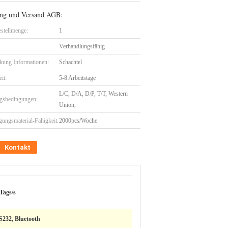
ng und Versand AGB:
stellmenge:
1
Verhandlungsfähig
kung Informationen:
Schachtel
eit:
5-8 Arbeitstage
L/C, D/A, D/P, T/T, Western
gsbedingungen:
Union,
gungsmaterial-Fähigkeit:
2000pcs/Woche
Kontakt
 Tags/s
232, Bluetooth