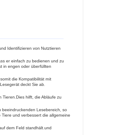
nd Identifizieren von Nutztieren
ass er einfach zu bedienen und zu
t in engen oder überfüllten
omit die Kompatibilität mit
esegerät deckt Sie ab.
n Tieren.
Dies hilft, die Abläufe zu
en beeindruckenden Lesebereich, so
e Tiere und verbessert die allgemeine
 auf dem Feld standhält.und