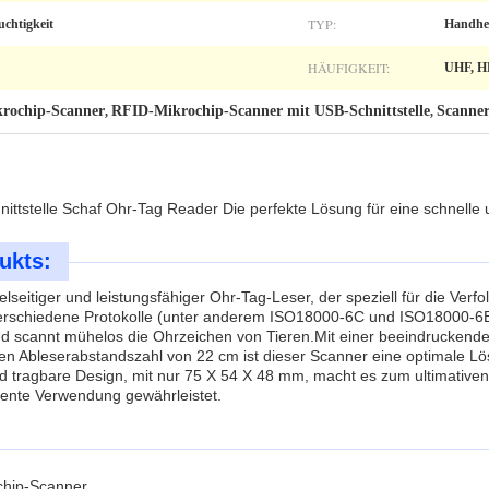
TYP:
uchtigkeit
Handhe
HÄUFIGKEIT:
UHF, 
ochip-Scanner
RFID-Mikrochip-Scanner mit USB-Schnittstelle
Scanner
,
,
ttstelle Schaf Ohr-Tag Reader Die perfekte Lösung für eine schnelle 
ukts:
lseitiger und leistungsfähiger Ohr-Tag-Leser, der speziell für die Verfo
 verschiedene Protokolle (unter anderem ISO18000-6C und ISO18000-6
d scannt mühelos die Ohrzeichen von Tieren.
Mit einer beeindruckende
en Ableserabstandszahl von 22 cm ist dieser Scanner eine optimale Lö
 tragbare Design, mit nur 75 X 54 X 48 mm, macht es zum ultimativen 
ziente Verwendung gewährleistet.
chip-Scanner