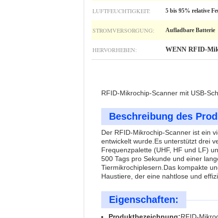
LUFTFEUCHTIGKEIT:
5 bis 95% relative Fe
STROMVERSORGUNG:
Aufladbare Batterie
HERVORHEBEN:
WENN RFID-Mikr
RFID-Mikrochip-Scanner mit USB-Schni
Beschreibung des Prod
Der RFID-Mikrochip-Scanner ist ein vie
entwickelt wurde.
Es unterstützt drei
Frequenzpalette (UHF, HF und LF) un
500 Tags pro Sekunde und einer lang
Tiermikrochiplesern.
Das kompakte und
Haustiere, der eine nahtlose und effi
Eigenschaften:
Produktbezeichnung:
RFID-Mikro