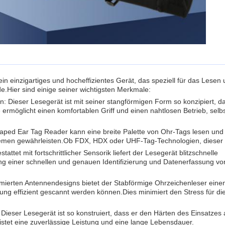
n einzigartiges und hocheffizientes Gerät, das speziell für das Lesen u
de.
Hier sind einige seiner wichtigsten Merkmale:
Dieser Lesegerät ist mit seiner stangförmigen Form so konzipiert, d
rmöglicht einen komfortablen Griff und einen nahtlosen Betrieb, selbs
Shaped Ear Tag Reader kann eine breite Palette von Ohr-Tags lesen und s
men gewährleisten.
Ob FDX, HDX oder UHF-Tag-Technologien, dieser L
ttet mit fortschrittlicher Sensorik liefert der Lesegerät blitzschnelle
ng einer schnellen und genauen Identifizierung und Datenerfassung vo
imierten Antennendesigns bietet der Stabförmige Ohrzeichenleser ein
ung effizient gescannt werden können.
Dies minimiert den Stress für di
Dieser Lesegerät ist so konstruiert, dass er den Härten des Einsatzes
istet eine zuverlässige Leistung und eine lange Lebensdauer.