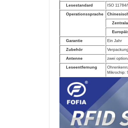
Lesestandard
ISO 11784/
Operationssprache
Chinesisc
Zentrala
Europäi
Garantie
Ein Jahr
Zubehör
Verpackung
Antenne
zwei optio
Leseentfernung
Ohrenkennz
Mikrochip: