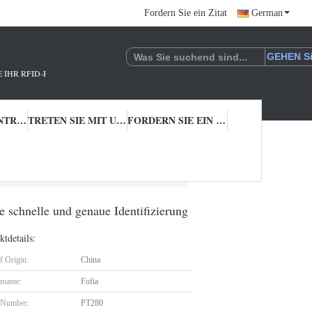
Fordern Sie ein Zitat
German
NER.!
QUALITÄTSKONTROLLE
TRETEN SIE MIT UNS IN VERBINDUNG
FORDERN SIE EIN ZITAT
Lösung für eine schnelle und genaue Identifizierung
 schnelle und genaue Identifizierung
tdetails:
f Origin:
China
nname:
Fofia
 Number:
PT280