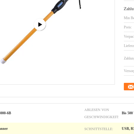
Zahlu
Min Be
Preis:
Verpac
Lieferz
Zahlun
Versor
ABLESEN VON
8000-6B
Bis 500
GESCHWINDIGKEIT:
SCHNITTSTELLE:
anner
USB, RS