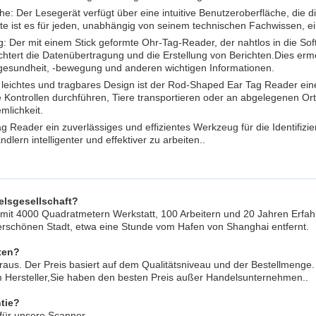
e: Der Lesegerät verfügt über eine intuitive Benutzeroberfläche, die d
e ist es für jeden, unabhängig von seinem technischen Fachwissen, ei
g: Der mit einem Stick geformte Ohr-Tag-Reader, der nahtlos in die So
chtert die Datenübertragung und die Erstellung von Berichten.
Dies erm
gesundheit, -bewegung und anderen wichtigen Informationen.
sein leichtes und tragbares Design ist der Rod-Shaped Ear Tag Reader e
 Kontrollen durchführen, Tiere transportieren oder an abgelegenen Ort
mlichkeit.
g Reader ein zuverlässiges und effizientes Werkzeug für die Identifizi
dlern intelligenter und effektiver zu arbeiten..
elsgesellschaft?
er mit 4000 Quadratmetern Werkstatt, 100 Arbeitern und 20 Jahren Erfah
erschönen Stadt, etwa eine Stunde vom Hafen von Shanghai entfernt.
ten?
oraus. Der Preis basiert auf dem Qualitätsniveau und der Bestellmenge.
em Hersteller,Sie haben den besten Preis außer Handelsunternehmen..
tie?
 für unsere Scanner.