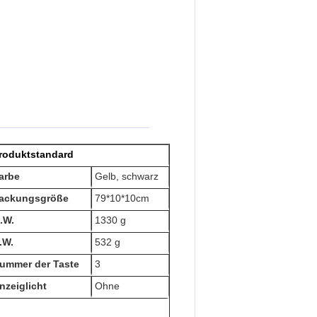
roduktstandard
arbe
Gelb, schwarz
ackungsgröße
79*10*10cm
.W.
1330 g
.W.
532 g
ummer der Taste
3
nzeiglicht
Ohne