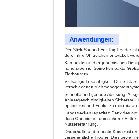
Anwendungen:
Der Stick-Shaped Ear Tag Reader ist ei
durch ihre Ohrzeichen entwickelt wur
Kompaktes und ergonomisches Design: 
handhaben ist.
Seine kompakte Größe e
Tierhäusern.
Vielseitige Lesefähigkeit: Der Stick-
verschiedenen Viehmanagementsyste
Schnelle und genaue Ablesung: Ausgesta
Ablesegeschwindigkeiten.Sicherstellu
optimieren und Fehler zu minimieren.
Längstreckenkapazität: Dank des opt
dass Ohrzeichen aus sicherer Entfern
Nutzererfahrung.
Dauerhafte und robuste Konstruktion: 
versehentliche Tropfen.
Dies gewährle