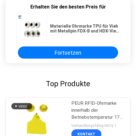
Erhalten Sie den besten Preis für
Materielle Ohrmarke TPU für Vieh
mit Metallpin FDX-B und HDX-Vieh
für Bauernhof
Fortsetzen
Top Produkte
PEUR RFID-Ohrmarke
innerhalb der
Betriebstemperatur 17
cm für die
Verhandlungsfähig MOQ:1
Viehwirtschaft
KONTAKT