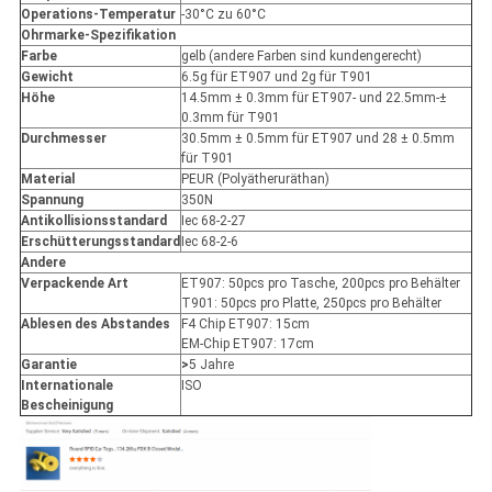
Operations-Temperatur
-30°C zu 60°C
Ohrmarke-Spezifikation
Farbe
gelb (andere Farben sind kundengerecht)
Gewicht
6.5g für ET907 und 2g für T901
Höhe
14.5mm ± 0.3mm für ET907- und 22.5mm-±
0.3mm für T901
Durchmesser
30.5mm ± 0.5mm für ET907 und 28 ± 0.5mm
für T901
Material
PEUR (Polyätheruräthan)
Spannung
350N
Antikollisionsstandard
Iec 68-2-27
Erschütterungsstandard
Iec 68-2-6
Andere
Verpackende Art
ET907: 50pcs pro Tasche, 200pcs pro Behälter
T901: 50pcs pro Platte, 250pcs pro Behälter
Ablesen des Abstandes
F4 Chip ET907: 15cm
EM-Chip ET907: 17cm
Garantie
>
5 Jahre
Internationale
ISO
Bescheinigung