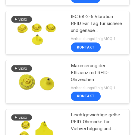
IEC 68-2-6 Vibration
RFID Ear Tag für sichere
und genaue
Identifizierung
Verhandlungsfähig MOQ:1
KONTAKT
Maximierung der
Effizienz mit RFID-
Ohrzeichen
Verhandlungsfähig MOQ:1
KONTAKT
Leichtgewichtige gelbe
RFID-Ohrmarke für
Viehverfolgung und -