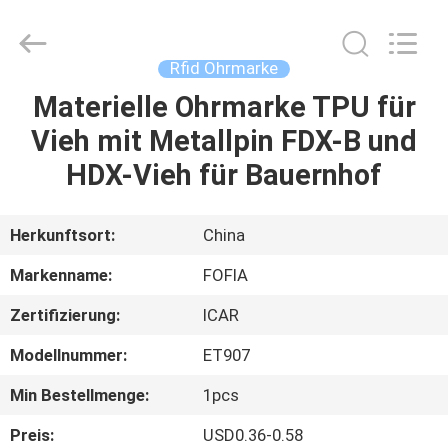
Wuxi
Fofia
Technology
Co.,
Ltd.
Rfid Ohrmarke
All
Rights
Reserved.
Materielle Ohrmarke TPU für
HAUS
Vieh mit Metallpin FDX-B und
PRODUKTE
HDX-Vieh für Bauernhof
VIDEOS
Herkunftsort:
China
Markenname:
FOFIA
ÜBER
Zertifizierung:
ICAR
UNS
Modellnummer:
ET907
FABRIK-
Min Bestellmenge:
1pcs
AUSFLUG
Preis:
USD0.36-0.58