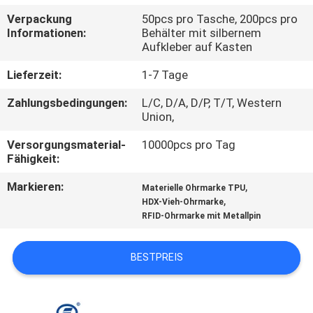
Verpackung
50pcs pro Tasche, 200pcs pro
QUALITÄTSKONTROLLE
Informationen:
Behälter mit silbernem
Aufkleber auf Kasten
TRETEN
Lieferzeit:
1-7 Tage
SIE
Zahlungsbedingungen:
L/C, D/A, D/P, T/T, Western
Union,
MIT
UNS
Versorgungsmaterial-
10000pcs pro Tag
Fähigkeit:
IN
Markieren:
,
Materielle Ohrmarke TPU
VERBINDUNG
,
HDX-Vieh-Ohrmarke
RFID-Ohrmarke mit Metallpin
NACHRICHTEN
BESTPREIS
FORDERN
SIE EIN