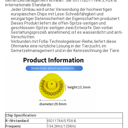
Gemetzelmanagement entwarf. Sie trifft ISO11784/5, FDX-B
internationale Standards.
Jeder Umbau wird unter Verwendung der hochwertigen
europäischen Chips mit Lese-Schreibfähigkeit und
einzigartiger Datensicherheit der Eigenschaften produziert.
Dieses Produkt liefert die offen-Spitze-seitigen und
geschlossen-Spitze-seitigen zwei Entwürfe. Den vorbei
Gestaltungsprozeß annehmend, ist es wasserdicht und anti-
Verschütten.
Verbunden mit Fofia-Technologieleser-Reihe, liefert diese
Ohrmarke eine nützliche Lösung in der Tierzucht, im
Gemetzelmanagement und in der Kennzeichnung der Tiere.
Chip Specification
R-/Wstandard
ISO11784/5 FDX-B
Frequenz
134.2KHz/125KHz