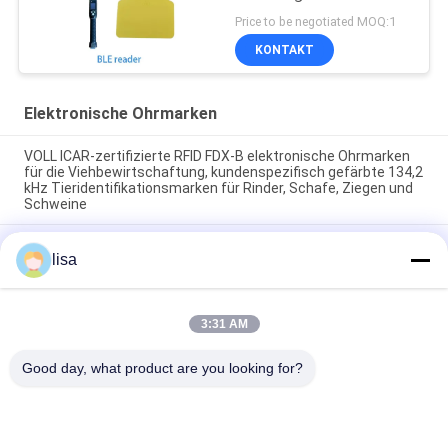
Rinder-RFID-Ohrmarken
Price to be negotiated MOQ:1
134,2 kHz
KONTAKT
Elektronische Ohrmarken
VOLL ICAR-zertifizierte RFID FDX-B elektronische Ohrmarken
für die Viehbewirtschaftung, kundenspezifisch gefärbte 134,2
kHz Tieridentifikationsmarken für Rinder, Schafe, Ziegen und
Schweine
Wasserdichte elektronische Ohrzeichen für Vieh und
lisa
langlebige für die Tierhaltung
FULL ICAR zertifizierte ET902 Custom TPU RFID Vieh-Ohr-
Tags mit Laser-gegravierter Nummerierung Dauerhafte Tier-
3:31 AM
Identifikations-Tags zur Verfolgung von Rindern, Schweinen,
Schafen und Ziegen
Good day, what product are you looking for?
Beliebte Kategorien
Alle