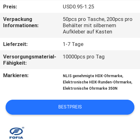
Preis:
USD0.95-1.25
QUALITÄTSKONTROLLE
Verpackung
50pcs pro Tasche, 200pcs pro
Informationen:
Behälter mit silbernem
Aufkleber auf Kasten
TRETEN
SIE
Lieferzeit:
1-7 Tage
MIT
Versorgungsmaterial-
10000pcs pro Tag
Fähigkeit:
UNS
IN
Markieren:
,
NLIS genehmigte HDX-Ohrmarke
,
Elektronische HDX-Runden-Ohrmarke
VERBINDUNG
Elektronische Ohrmarke 350N
NACHRICHTEN
BESTPREIS
FORDERN
SIE EIN