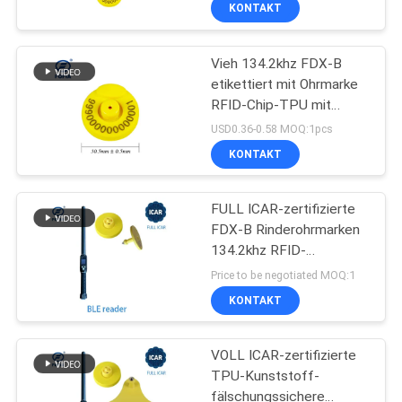
KONTAKT
Vieh 134.2khz FDX-B
etikettiert mit Ohrmarke
RFID-Chip-TPU mit
Laserdruck-Zahl
USD0.36-0.58 MOQ:1pcs
KONTAKT
FULL ICAR-zertifizierte
FDX-B Rinderohrmarken
134.2khz RFID-
Ohrmarken
Price to be negotiated MOQ:1
KONTAKT
VOLL ICAR-zertifizierte
TPU-Kunststoff-
fälschungssichere