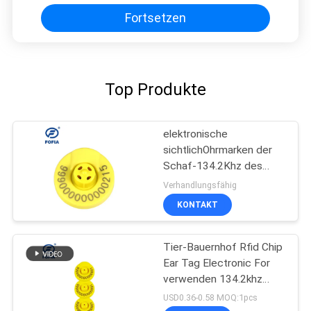
Fortsetzen
Top Produkte
elektronische
sichtlichOhrmarken der
Schaf-134.2Khz des
Vieh-RFID
Verhandlungsfähig
KONTAKT
Tier-Bauernhof Rfid Chip
Ear Tag Electronic For
verwenden 134.2khz
FDX-B
USD0.36-0.58 MOQ:1pcs