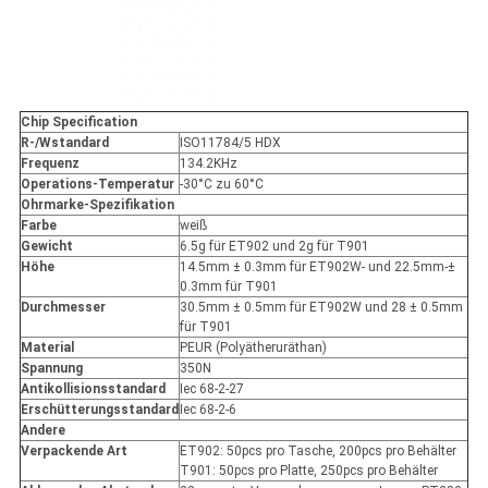
Chip Specification
R-/Wstandard
ISO11784/5 HDX
Frequenz
134.2KHz
Operations-Temperatur
-30°C zu 60°C
Ohrmarke-Spezifikation
Farbe
weiß
Gewicht
6.5g für ET902 und 2g für T901
Höhe
14.5mm ± 0.3mm für ET902W- und 22.5mm-±
0.3mm für T901
Durchmesser
30.5mm ± 0.5mm für ET902W und 28 ± 0.5mm
für T901
Material
PEUR (Polyätheruräthan)
Spannung
350N
Antikollisionsstandard
Iec 68-2-27
Erschütterungsstandard
Iec 68-2-6
Andere
Verpackende Art
ET902: 50pcs pro Tasche, 200pcs pro Behälter
T901: 50pcs pro Platte, 250pcs pro Behälter